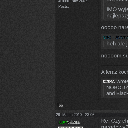
Joined:
Nov 2007
Posts:
IMO wyje
najlepsz
ooooo nare
heh ale 
noooom sub
A teraz koc
wrote
NOBODY c
and Blacks
Top
29. March 2010 - 23:06
Re: Czy ch
narodowy