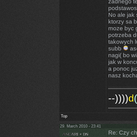
zadnego te
podstawosy 
No ale jak 
ktorzy sa b
moze byc gi
potrzeba d
takowych lu
subb
asc
nagi( bo w
jak w konc
a ponoc juz
nasz koch
--))))
d
Top
29. March 2010 - 23:41
Re: Czy ch