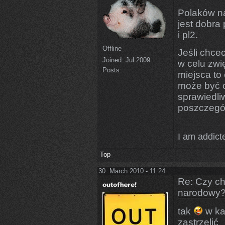
Polaków na
jest dobra
i pl2.
Offline
Jeśli chce
Joined:
Jul 2009
w celu zwi
Posts:
miejsca to
może być 
sprawiedli
poszczegó
I am addicte
Top
30. March 2010 - 11:24
Re: Czy ch
narodowy
tak
w ka
zastrzelić