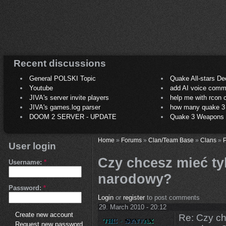
Recent discussions
General POLSKI Topic
Quake All-stars De
Youtube
add AI voice comm
JIVA's server invite players
help me with rcon
JIVA's games.log parser
how many quake 3 play
DOOM 2 SERVER - UPDATE
Quake 3 Weapons C
Home
»
Forums
»
Clan/Team Base
»
Clans
»
P
User login
Czy chcesz mieć ty
Username:
*
narodowy?
Password:
*
Login
or
register
to post comments
29. March 2010 - 20:12
Create new account
Re: Czy ch
Request new password