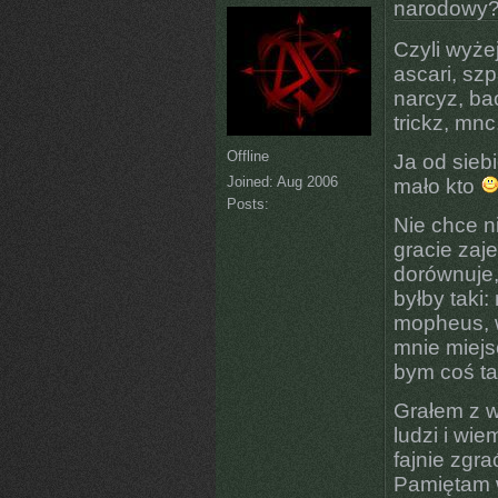
narodowy
Czyli wyże
ascari, szp
narcyz, ba
trickz, mnc
Offline
Ja od sieb
Joined:
Aug 2006
mało kto
Posts:
Nie chce n
gracie zaje
dorównuje,
byłby taki:
mopheus, w4
mnie miejs
bym coś tam
Grałem z 
ludzi i wie
fajnie zgra
Pamiętam w 