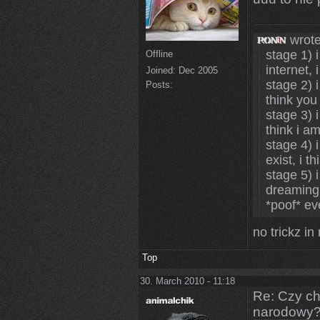
wrote
stage 1) i
Offline
internet, 
Joined:
Dec 2005
stage 2) i
Posts:
think you
stage 3) i
think i a
stage 4) 
exist, i t
stage 5) 
dreaming,
*poof* ev
no trickz i
Top
30. March 2010 - 11:18
Re: Czy ch
narodowy