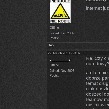
internet ju
Offline
Joined:
Feb 2006
Posts:
Top
29. March 2010 - 23:07
Re: Czy ch
narodowy
Offline
Joined:
Nov 2006
a dla mnie
Posts:
dobrze pam
temat drug
i tak doszl
doszedl do 
teamow ma 
nic tak wi