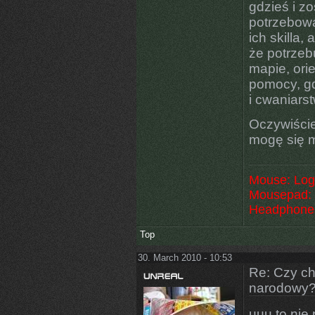
gdzieś i z
potrzebowa
ich skilla
że potrzeb
mapie, orie
pomocy, gd
i cwaniars
Oczywiście
mogę się m
Mouse: Log
Mousepad: 
Headphone
Top
30. March 2010 - 10:53
Re: Czy ch
narodowy
uuu to nie