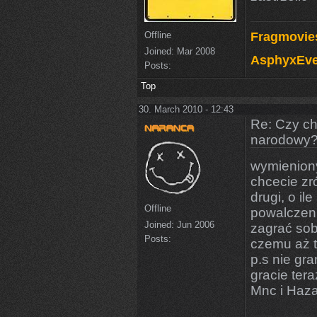
Offline
Fragmovie
Joined:
Mar 2008
AsphyxEve
Posts:
Top
30. March 2010 - 12:43
Re: Czy ch
narodowy
wymieniony
chcecie zr
drugi, o i
Offline
powalczeni
Joined:
Jun 2006
zagrać sob
Posts:
czemu aż 
p.s nie gr
gracie ter
Mnc i Haz